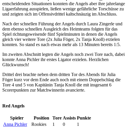
entscheidenden Situationen konnten die Angels aber ihre jahrelange
Ligaerfahrung ausspielen, ließen wenige gefährliche Torschüsse zu
und zeigten sich im Offensivdrittel kaltschnäuzig im Abschluss.
Nach der schnellen Führung der Angels durch Laura Zingerle und
dem ebenso schnellen Ausgleich des Heimteams folgten für das
Spiel richtungsweisende fünf Spielminuten in denen die Angels
gleich vier weitere Tore (2x Julia Föger, 2x Tanja Knoll) erzielen
konnten. So stand es nach etwas mehr als 13 Minuten bereits 1:5.
Im zweiten Abschnitt legten die Angels noch zwei Tore nach, dabei
konnte Anna Pichler ihr erstes Ligator erzielen. Herzlichen
Glückwunsch!
Drittel drei brachte neben dem dritten Tor des Abends für Julia
Föger kurz vor dem Ende auch noch mit einem Doppelschlag die
Tore 4 und 5 von Kapitänin Tanja Knoll die mit insgesamt 6
Scorerpunkten zur Matchwinnerin avancierte.
Red Angels
Spieler
Position
Tore
Assists
Punkte
Anna Pichler
Rookies
1
0
1