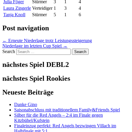
Julia Föger
Stürmer
3
1
4
Laura Zingerle
Verteidiger
1
3
4
Tanja Knoll
Stürmer
5
1
6
Post navigation
←
Erneute Niederlage trotz Leistungssteigerung
Niederlage im letzten Cup Spiel
→
Search
nächstes Spiel DEBL2
nächstes Spiel Rookies
Neueste Beiträge
Danke Gino
Saisonabschluss mit traditionellem Family&Friends Spiel
Silber für die Red Angels – 2:4 im Finale gegen
Kitzbühel/Kufstein
Finaleinzug perfekt: Red Angels bezwingen Villach im
Halbfinale mit 5:1