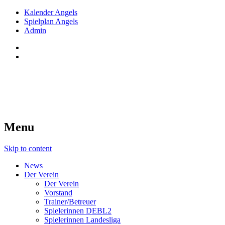
Kalender Angels
Spielplan Angels
Admin
Red Angels Innsbruck
Tiroler Dameneishockey seit 1998
Menu
Skip to content
News
Der Verein
Der Verein
Vorstand
Trainer/Betreuer
Spielerinnen DEBL2
Spielerinnen Landesliga