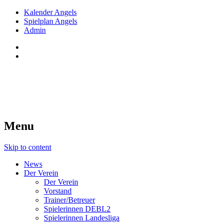
Kalender Angels
Spielplan Angels
Admin
Red Angels Innsbruck
Tiroler Dameneishockey seit 1998
Menu
Skip to content
News
Der Verein
Der Verein
Vorstand
Trainer/Betreuer
Spielerinnen DEBL2
Spielerinnen Landesliga