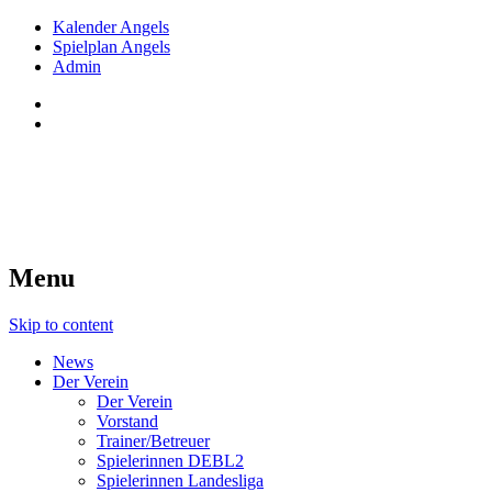
Kalender Angels
Spielplan Angels
Admin
Red Angels Innsbruck
Tiroler Dameneishockey seit 1998
Menu
Skip to content
News
Der Verein
Der Verein
Vorstand
Trainer/Betreuer
Spielerinnen DEBL2
Spielerinnen Landesliga