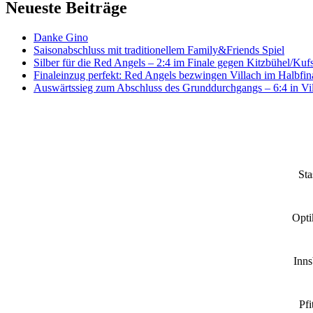
Neueste Beiträge
Danke Gino
Saisonabschluss mit traditionellem Family&Friends Spiel
Silber für die Red Angels – 2:4 im Finale gegen Kitzbühel/Kufs
Finaleinzug perfekt: Red Angels bezwingen Villach im Halbfina
Auswärtssieg zum Abschluss des Grunddurchgangs – 6:4 in Vi
Sta
Opti
Inn
Pfi