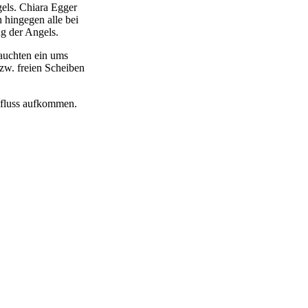
gels. Chiara Egger
 hingegen alle bei
ng der Angels.
tauchten ein ums
zw. freien Scheiben
elfluss aufkommen.