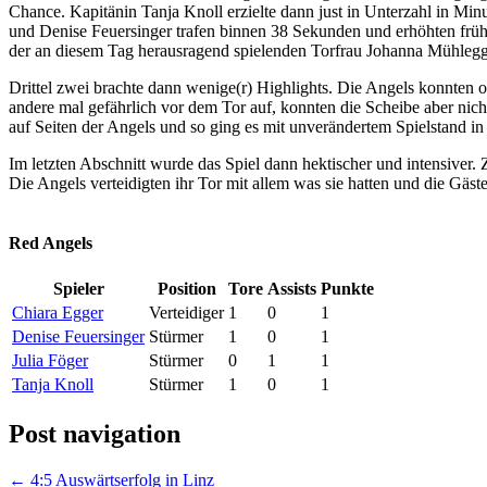
Chance. Kapitänin Tanja Knoll erzielte dann just in Unterzahl in Min
und Denise Feuersinger trafen binnen 38 Sekunden und erhöhten früh
der an diesem Tag herausragend spielenden Torfrau Johanna Mühlegger
Drittel zwei brachte dann wenige(r) Highlights. Die Angels konnten o
andere mal gefährlich vor dem Tor auf, konnten die Scheibe aber nic
auf Seiten der Angels und so ging es mit unverändertem Spielstand in 
Im letzten Abschnitt wurde das Spiel dann hektischer und intensiver. 
Die Angels verteidigten ihr Tor mit allem was sie hatten und die Gäste
Red Angels
Spieler
Position
Tore
Assists
Punkte
Chiara Egger
Verteidiger
1
0
1
Denise Feuersinger
Stürmer
1
0
1
Julia Föger
Stürmer
0
1
1
Tanja Knoll
Stürmer
1
0
1
Post navigation
←
4:5 Auswärtserfolg in Linz