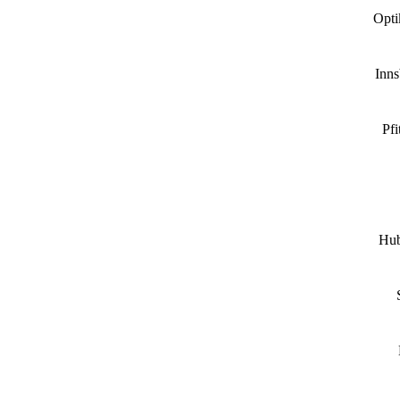
Opti
Inn
Pfi
Hub