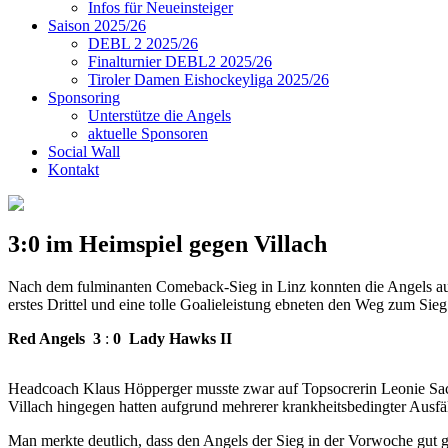
Infos für Neueinsteiger
Saison 2025/26
DEBL 2 2025/26
Finalturnier DEBL2 2025/26
Tiroler Damen Eishockeyliga 2025/26
Sponsoring
Unterstütze die Angels
aktuelle Sponsoren
Social Wall
Kontakt
3:0 im Heimspiel gegen Villach
Nach dem fulminanten Comeback-Sieg in Linz konnten die Angels auch
erstes Drittel und eine tolle Goalieleistung ebneten den Weg zum Sieg
Red Angels
3
:
0
Lady Hawks II
Headcoach Klaus Höpperger musste zwar auf Topsocrerin Leonie Sach
Villach hingegen hatten aufgrund mehrerer krankheitsbedingter Ausfä
Man merkte deutlich, dass den Angels der Sieg in der Vorwoche gut g