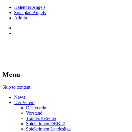
Kalender Angels
Spielplan Angels
Admin
Red Angels Innsbruck
Tiroler Dameneishockey seit 1998
Menu
Skip to content
News
Der Verein
Der Verein
Vorstand
Trainer/Betreuer
Spielerinnen DEBL2
Spielerinnen Landesliga