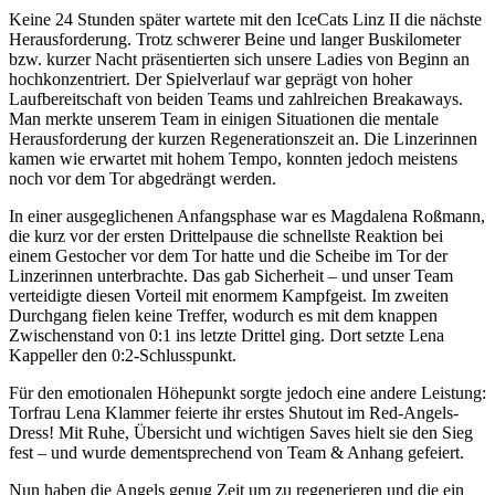
Keine 24 Stunden später wartete mit den IceCats Linz II die nächste
Herausforderung. Trotz schwerer Beine und langer Buskilometer
bzw. kurzer Nacht präsentierten sich unsere Ladies von Beginn an
hochkonzentriert. Der Spielverlauf war geprägt von hoher
Laufbereitschaft von beiden Teams und zahlreichen Breakaways.
Man merkte unserem Team in einigen Situationen die mentale
Herausforderung der kurzen Regenerationszeit an. Die Linzerinnen
kamen wie erwartet mit hohem Tempo, konnten jedoch meistens
noch vor dem Tor abgedrängt werden.
In einer ausgeglichenen Anfangsphase war es Magdalena Roßmann,
die kurz vor der ersten Drittelpause die schnellste Reaktion bei
einem Gestocher vor dem Tor hatte und die Scheibe im Tor der
Linzerinnen unterbrachte. Das gab Sicherheit – und unser Team
verteidigte diesen Vorteil mit enormem Kampfgeist. Im zweiten
Durchgang fielen keine Treffer, wodurch es mit dem knappen
Zwischenstand von 0:1 ins letzte Drittel ging. Dort setzte Lena
Kappeller den 0:2-Schlusspunkt.
Für den emotionalen Höhepunkt sorgte jedoch eine andere Leistung:
Torfrau Lena Klammer feierte ihr erstes Shutout im Red-Angels-
Dress! Mit Ruhe, Übersicht und wichtigen Saves hielt sie den Sieg
fest – und wurde dementsprechend von Team & Anhang gefeiert.
Nun haben die Angels genug Zeit um zu regenerieren und die ein