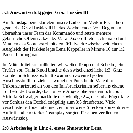
5:3-Auswärtserfolg gegen Graz Huskies III
Am Samstagabend starteten unsere Ladies im Merkur Eisstadion
gegen die Graz Huskies III in das Wochenende. Von Beginn an
übernahm unser Team das Kommando und setzte mehrere
gefährliche Offensivakzente. Mara Dax eröffnete nach knapp fünf
Minuten das Scoreboard mit dem 0:1. Nach zwischenzeitlichem
Ausgleich der Huskies legte Lena Kappeller in Minute 16 zur 1:2-
Pausenführung nach.
Im Mitteldrittel kontrollierten wir weiter Tempo und Scheibe, ein
Treffer von Tanja Knoll brachte das zwischenzeitliche 1:3. Graz
konnte im Schlussabschnitt zwar noch zweimal je den
Anschlusstreffer erzielen – wobei der Puck beide Male durch
Unkonzentriertheiten von den Innsbruckerinnen selber ins eigene
Tor befördert wurde, doch unsere Angels blieben dennoch cool:
Victoria Schwaiger markierte das wichtige 2:4, ehe Julia Föger kurz
vor Schluss den Deckel endgültig zum 3:5 draufsetzte. Viele
verschiedene Torschützinnen, ein über weite Strecken konzentrierter
Auftritt und ein starkes Teamplay sorgten für einen verdienten
Auswärtssieg.
2:0-Arbeitssieg in Linz & erstes Shutout für Lena