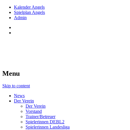
Kalender Angels
Spielplan Angels
Admin
Red Angels Innsbruck
Tiroler Dameneishockey seit 1998
Menu
Skip to content
News
Der Verein
Der Verein
Vorstand
Trainer/Betreuer
Spielerinnen DEBL2
Spielerinnen Landesliga