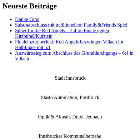
Neueste Beiträge
Danke Gino
Saisonabschluss mit traditionellem Family&Friends Spiel
Silber für die Red Angels – 2:4 im Finale gegen
Kitzbühel/Kufstein
Finaleinzug perfekt: Red Angels bezwingen Villach im
Halbfinale mit 5:1
Auswärtssieg zum Abschluss des Grunddurchgangs – 6:4 in
Villach
Stadt Innsbruck
Stasto Automation, Innsbruck
Optik & Akustik Draxl, Jenbach
Innsbrucker Kommunalbetriebe