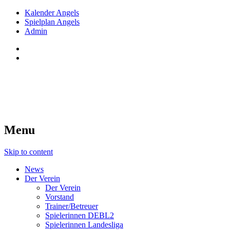
Kalender Angels
Spielplan Angels
Admin
Red Angels Innsbruck
Tiroler Dameneishockey seit 1998
Menu
Skip to content
News
Der Verein
Der Verein
Vorstand
Trainer/Betreuer
Spielerinnen DEBL2
Spielerinnen Landesliga