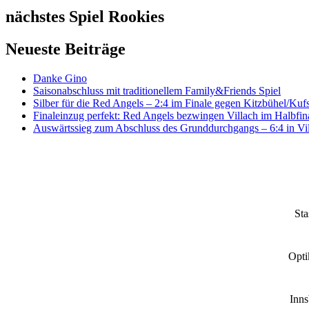
nächstes Spiel Rookies
Neueste Beiträge
Danke Gino
Saisonabschluss mit traditionellem Family&Friends Spiel
Silber für die Red Angels – 2:4 im Finale gegen Kitzbühel/Kufs
Finaleinzug perfekt: Red Angels bezwingen Villach im Halbfina
Auswärtssieg zum Abschluss des Grunddurchgangs – 6:4 in Vi
Sta
Opti
Inn