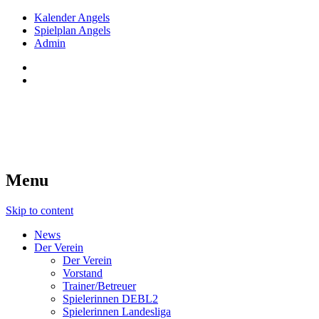
Kalender Angels
Spielplan Angels
Admin
Red Angels Innsbruck
Tiroler Dameneishockey seit 1998
Menu
Skip to content
News
Der Verein
Der Verein
Vorstand
Trainer/Betreuer
Spielerinnen DEBL2
Spielerinnen Landesliga