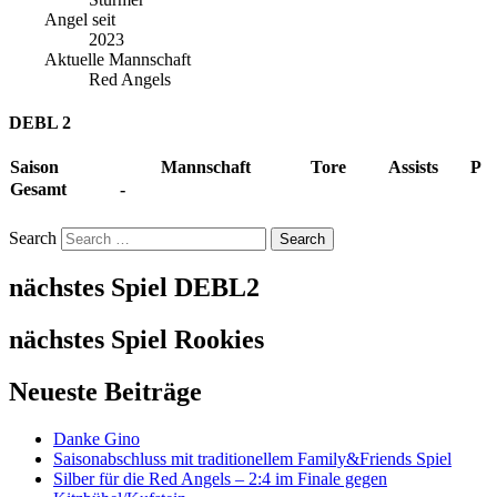
Angel seit
2023
Aktuelle Mannschaft
Red Angels
DEBL 2
Saison
Mannschaft
Tore
Assists
P
Gesamt
-
Search
nächstes Spiel DEBL2
nächstes Spiel Rookies
Neueste Beiträge
Danke Gino
Saisonabschluss mit traditionellem Family&Friends Spiel
Silber für die Red Angels – 2:4 im Finale gegen