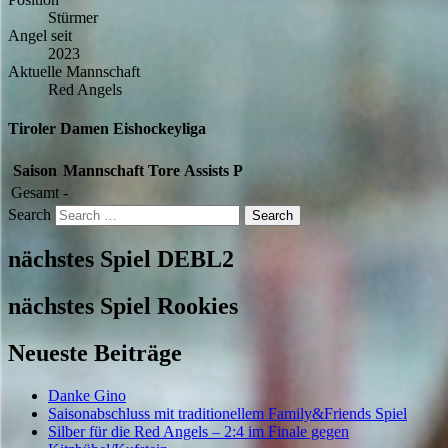
Stürmer
Angel seit
2023
Aktuelle Mannschaft
Red Angels
Tiroler Damen Eishockeyliga
Saison
Mannschaft
Tore
Assists
P
Gesamt
-
Search
nächstes Spiel DEBL2
nächstes Spiel Rookies
Neueste Beiträge
Danke Gino
Saisonabschluss mit traditionellem Family&Friends Spiel
Silber für die Red Angels – 2:4 im Finale gegen