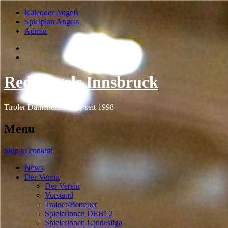
Kalender Angels
Spielplan Angels
Admin
Red Angels Innsbruck
Tiroler Dameneishockey seit 1998
Menu
Skip to content
News
Der Verein
Der Verein
Vorstand
Trainer/Betreuer
Spielerinnen DEBL2
Spielerinnen Landesliga