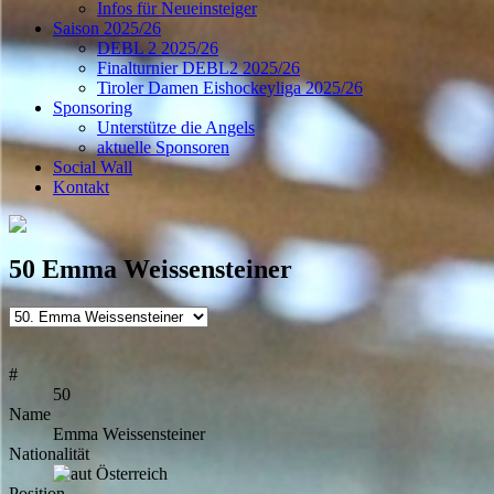
Infos für Neueinsteiger
Saison 2025/26
DEBL 2 2025/26
Finalturnier DEBL2 2025/26
Tiroler Damen Eishockeyliga 2025/26
Sponsoring
Unterstütze die Angels
aktuelle Sponsoren
Social Wall
Kontakt
50
Emma Weissensteiner
#
50
Name
Emma Weissensteiner
Nationalität
Österreich
Position