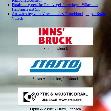
Kitzbühel/Kufstein
Finaleinzug perfekt: Red Angels bezwingen Villach im
Halbfinale mit 5:1
Auswärtssieg zum Abschluss des Grunddurchgangs – 6:4 in
Villach
Stadt Innsbruck
Stasto Automation, Innsbruck
Optik & Akustik Draxl, Jenbach