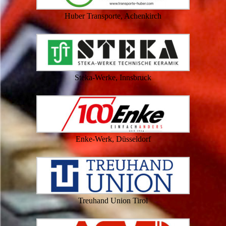
Huber Transporte, Achenkirch
Steka-Werke, Innsbruck
Enke-Werk, Düsseldorf
Treuhand Union Tirol