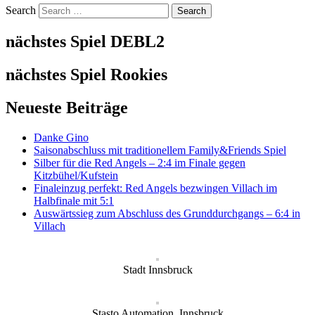
Search
nächstes Spiel DEBL2
nächstes Spiel Rookies
Neueste Beiträge
Danke Gino
Saisonabschluss mit traditionellem Family&Friends Spiel
Silber für die Red Angels – 2:4 im Finale gegen
Kitzbühel/Kufstein
Finaleinzug perfekt: Red Angels bezwingen Villach im
Halbfinale mit 5:1
Auswärtssieg zum Abschluss des Grunddurchgangs – 6:4 in
Villach
Stadt Innsbruck
Stasto Automation, Innsbruck