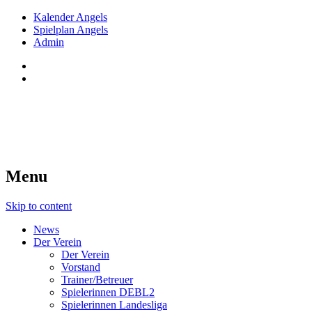
Kalender Angels
Spielplan Angels
Admin
Red Angels Innsbruck
Tiroler Dameneishockey seit 1998
Menu
Skip to content
News
Der Verein
Der Verein
Vorstand
Trainer/Betreuer
Spielerinnen DEBL2
Spielerinnen Landesliga