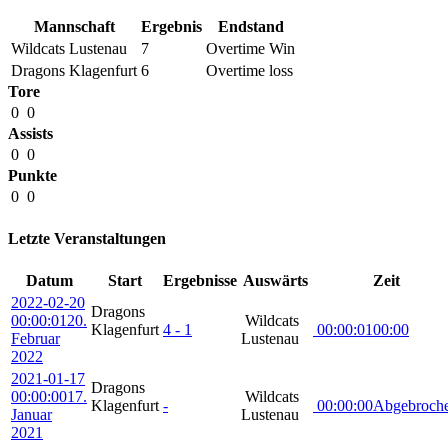
Mannschaft
Ergebnis
Endstand
Wildcats Lustenau
7
Overtime Win
Dragons Klagenfurt
6
Overtime loss
Tore
0
0
Assists
0
0
Punkte
0
0
Letzte Veranstaltungen
Datum
Start
Ergebnisse
Auswärts
Zeit
2022-02-20
Dragons
00:00:01
20.
Wildcats
Klagenfurt
4 - 1
00:00:01
00:00
Februar
Lustenau
2022
2021-01-17
Dragons
00:00:00
17.
Wildcats
Klagenfurt
-
00:00:00
Abgebroch
Januar
Lustenau
2021