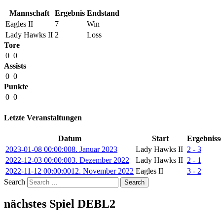
Mannschaft
Ergebnis
Endstand
Eagles II
7
Win
Lady Hawks II
2
Loss
Tore
0
0
Assists
0
0
Punkte
0
0
Letzte Veranstaltungen
Datum
Start
Ergebniss
2023-01-08 00:00:00
8. Januar 2023
Lady Hawks II
2 - 3
2022-12-03 00:00:00
3. Dezember 2022
Lady Hawks II
2 - 1
2022-11-12 00:00:00
12. November 2022
Eagles II
3 - 2
Search
nächstes Spiel DEBL2