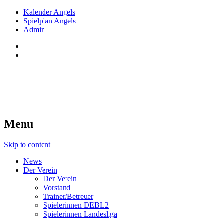
Kalender Angels
Spielplan Angels
Admin
Red Angels Innsbruck
Tiroler Dameneishockey seit 1998
Menu
Skip to content
News
Der Verein
Der Verein
Vorstand
Trainer/Betreuer
Spielerinnen DEBL2
Spielerinnen Landesliga