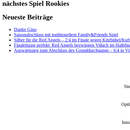
nächstes Spiel Rookies
Neueste Beiträge
Danke Gino
Saisonabschluss mit traditionellem Family&Friends Spiel
Silber für die Red Angels – 2:4 im Finale gegen Kitzbühel/Kufs
Finaleinzug perfekt: Red Angels bezwingen Villach im Halbfina
Auswärtssieg zum Abschluss des Grunddurchgangs – 6:4 in Vi
Sta
Opti
Inn