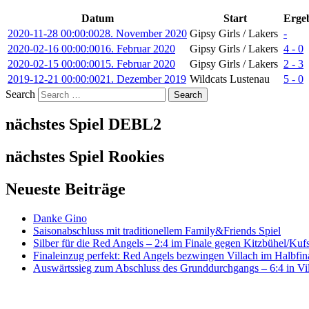
Datum
Start
Ergeb
2020-11-28 00:00:00
28. November 2020
Gipsy Girls / Lakers
-
2020-02-16 00:00:00
16. Februar 2020
Gipsy Girls / Lakers
4 - 0
2020-02-15 00:00:00
15. Februar 2020
Gipsy Girls / Lakers
2 - 3
2019-12-21 00:00:00
21. Dezember 2019
Wildcats Lustenau
5 - 0
Search
nächstes Spiel DEBL2
nächstes Spiel Rookies
Neueste Beiträge
Danke Gino
Saisonabschluss mit traditionellem Family&Friends Spiel
Silber für die Red Angels – 2:4 im Finale gegen Kitzbühel/Kufs
Finaleinzug perfekt: Red Angels bezwingen Villach im Halbfina
Auswärtssieg zum Abschluss des Grunddurchgangs – 6:4 in Vi