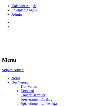
Kalender Angels
Spielplan Angels
Admin
Red Angels Innsbruck
Tiroler Dameneishockey seit 1998
Menu
Skip to content
News
Der Verein
Der Verein
Vorstand
Trainer/Betreuer
Spielerinnen DEBL2
Spielerinnen Landesliga