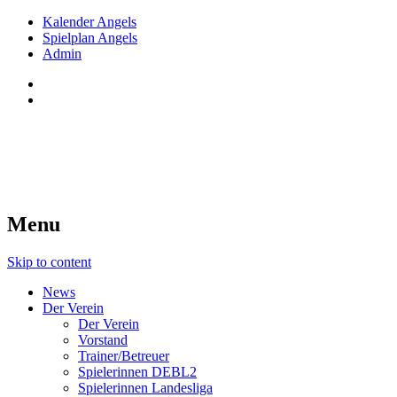
Kalender Angels
Spielplan Angels
Admin
Red Angels Innsbruck
Tiroler Dameneishockey seit 1998
Menu
Skip to content
News
Der Verein
Der Verein
Vorstand
Trainer/Betreuer
Spielerinnen DEBL2
Spielerinnen Landesliga