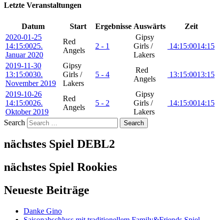
Letzte Veranstaltungen
Datum
Start
Ergebnisse
Auswärts
Zeit
2020-01-25
Gipsy
Red
14:15:00
25.
2 - 1
Girls /
14:15:00
14:15
Angels
Januar 2020
Lakers
2019-11-30
Gipsy
Red
13:15:00
30.
Girls /
5 - 4
13:15:00
13:15
Angels
November 2019
Lakers
2019-10-26
Gipsy
Red
14:15:00
26.
5 - 2
Girls /
14:15:00
14:15
Angels
Oktober 2019
Lakers
Search
nächstes Spiel DEBL2
nächstes Spiel Rookies
Neueste Beiträge
Danke Gino
Saisonabschluss mit traditionellem Family&Friends Spiel