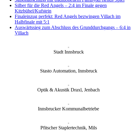
Silber für die Red Angels – 2:4 im Finale gegen
Kitzbühel/Kufstein
Finaleinzug perfekt: Red Angels bezwingen Villach im
Halbfinale mit 5:1
Auswärtssieg zum Abschluss des Grunddurchgangs – 6:4 in
Villach
Stadt Innsbruck
Stasto Automation, Innsbruck
Optik & Akustik Draxl, Jenbach
Innsbrucker Kommunalbetriebe
Pfitscher Staplertechnik, Mils