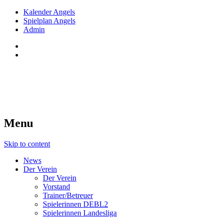
Kalender Angels
Spielplan Angels
Admin
Red Angels Innsbruck
Tiroler Dameneishockey seit 1998
Menu
Skip to content
News
Der Verein
Der Verein
Vorstand
Trainer/Betreuer
Spielerinnen DEBL2
Spielerinnen Landesliga