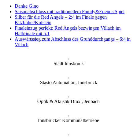
Danke Gino
Saisonabschluss mit traditionellem Family&Friends Spiel
Silber für die Red Angels – 2:4 im Finale gegen
Kitzbühel/Kufstein
Finaleinzug perfekt: Red Angels bezwingen Villach im
Halbfinale mit 5:1
Auswärtssieg zum Abschluss des Grunddurchgangs – 6:4 in
Villach
Stadt Innsbruck
Stasto Automation, Innsbruck
Optik & Akustik Draxl, Jenbach
Innsbrucker Kommunalbetriebe